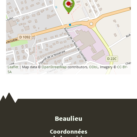
Leaflet
| Map data ©
OpenStreetMap
contributors,
ODbL
, Imagery ©
CC-BY-
SA
Beaulieu
Coordonnées