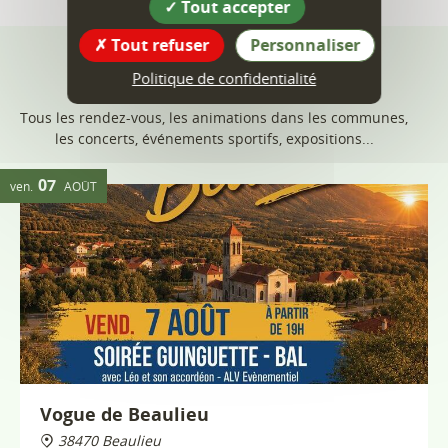
Tout accepter
Tout refuser
Personnaliser
Politique de confidentialité
Vogue de Beaulieu
38470 Beaulieu
Les vendredi 7 et samedi 8 août, Beaulieu sera en fête
!
Pendant deux jours, retrouvez un programme riche en
animations pour petits et grands, dans une ambiance
conviviale et festive :
Plus d'infos
11
lun.
JANV.
27