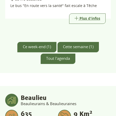
Beaulieu
Beaulieurains & Beaulieuraines
2
635
9
Km
habitants
superficie
Plus d'infos