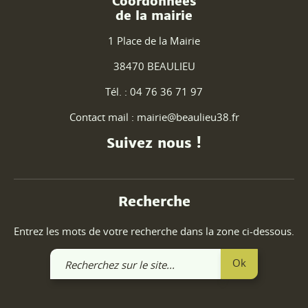
Coordonnées
de la mairie
1 Place de la Mairie
38470 BEAULIEU
Tél. : 04 76 36 71 97
Contact mail : mairie@beaulieu38.fr
Suivez nous !
Recherche
Entrez les mots de votre recherche dans la zone ci-dessous.
Recherchez
Ok
sur
le
site