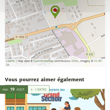
Leaflet
| Map data ©
OpenStreetMap
contributors,
ODbL
, Imagery ©
CC-BY-
SA
Vous pourrez aimer également
19
1 DATES
mer.
AOÛT