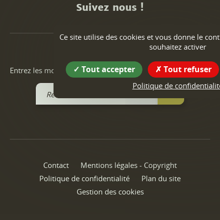
Suivez nous !
Ce site utilise des cookies et vous donne le con
souhaitez activer
Recherche
Tout accepter
Tout refuser
Entrez les mots de votre recherche dans la zone ci-dessous.
Politique de confidentialit
Recherchez
Ok
sur
le
site
Contact
Mentions légales - Copyright
Politique de confidentialité
Plan du site
Gestion des cookies